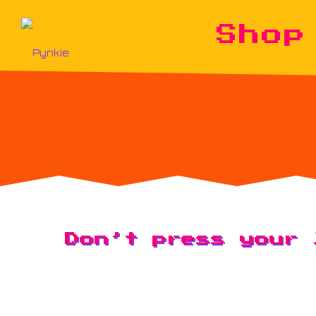
Shop
Don’t press your 